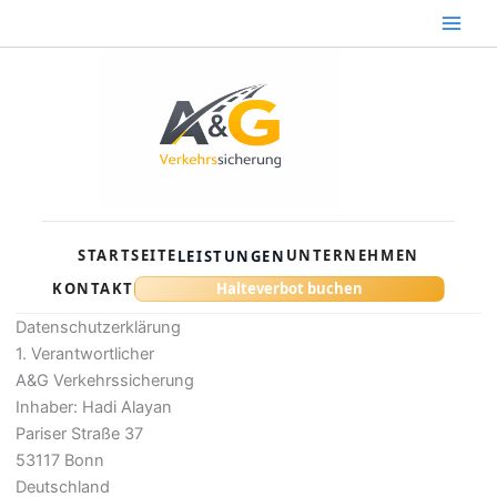
Zum
Inhalt
springen
STARTSEITE
UNTERNEHMEN
LEISTUNGEN
KONTAKT
Halteverbot buchen
Datenschutzerklärung
1. Verantwortlicher
A&G Verkehrssicherung
Inhaber: Hadi Alayan
Pariser Straße 37
53117 Bonn
Deutschland