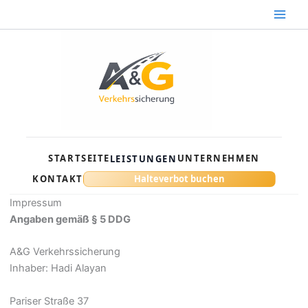
Zum
Inhalt
springen
STARTSEITE
UNTERNEHMEN
LEISTUNGEN
KONTAKT
Halteverbot buchen
Impressum
Angaben gemäß § 5 DDG
A&G Verkehrssicherung
Inhaber: Hadi Alayan
Pariser Straße 37